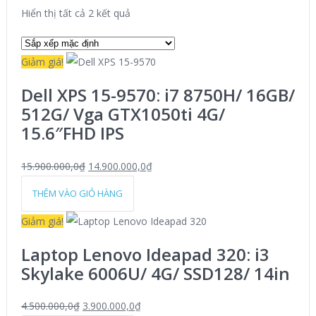
Hiển thị tất cả 2 kết quả
Giảm giá!
Dell XPS 15-9570: i7 8750H/ 16GB/
512G/ Vga GTX1050ti 4G/
15.6″FHD IPS
15.900.000,0
₫
14.900.000,0
₫
THÊM VÀO GIỎ HÀNG
Giảm giá!
Laptop Lenovo Ideapad 320: i3
Skylake 6006U/ 4G/ SSD128/ 14in
4.500.000,0
₫
3.900.000,0
₫