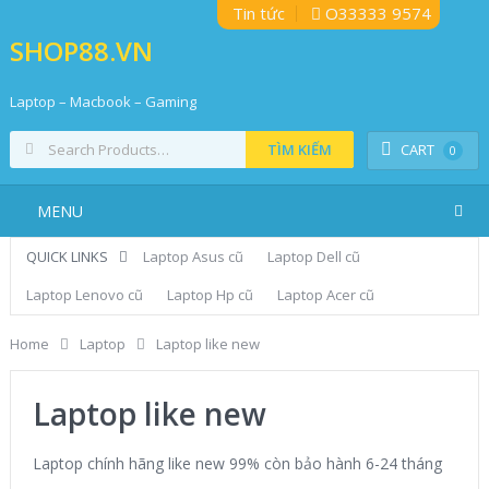
Tin tức
O33333 9574
SHOP88.VN
Laptop – Macbook – Gaming
TÌM KIẾM
CART
0
MENU
QUICK LINKS
Laptop Asus cũ
Laptop Dell cũ
Laptop Lenovo cũ
Laptop Hp cũ
Laptop Acer cũ
Home
Laptop
Laptop like new
Laptop like new
Laptop chính hãng like new 99% còn bảo hành 6-24 tháng