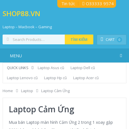
Tin tức
O33333 9574
SHOP88.VN
Laptop – Macbook – Gaming
TÌM KIẾM
CART
0
MENU
QUICK LINKS
Laptop Asus cũ
Laptop Dell cũ
Laptop Lenovo cũ
Laptop Hp cũ
Laptop Acer cũ
Home
Laptop
Laptop Cảm Ứng
Laptop Cảm Ứng
Mua bán Laptop màn hình Cảm Ứng 2 trong 1 xoay gập