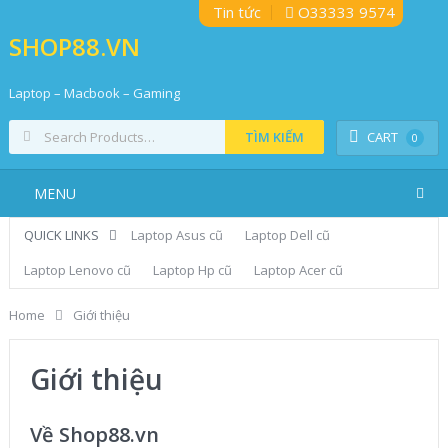
Tin tức
O33333 9574
SHOP88.VN
Laptop – Macbook – Gaming
TÌM KIẾM
CART
0
MENU
QUICK LINKS
Laptop Asus cũ
Laptop Dell cũ
Laptop Lenovo cũ
Laptop Hp cũ
Laptop Acer cũ
Home
Giới thiệu
Giới thiệu
Về Shop88.vn