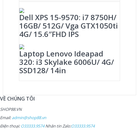
Dell XPS 15-9570: i7 8750H/
16GB/ 512G/ Vga GTX1050ti
4G/ 15.6″FHD IPS
Laptop Lenovo Ideapad
320: i3 Skylake 6006U/ 4G/
SSD128/ 14in
VỀ CHÚNG TÔI
SHOP88.VN
Email:
admin@shop88.vn
Điện thoại:
O33333.9574
Nhăn tin Zalo:
O33333.9574